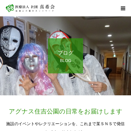
ホーム
サービス案内
ブログ
健康診断
BLOG
アグナス住吉公園
採用情報
お問い合わせ
アグナス住吉公園の日常をお届けします
施設のイベントやレクリエーションを、これまで某ＳＮＳで発信