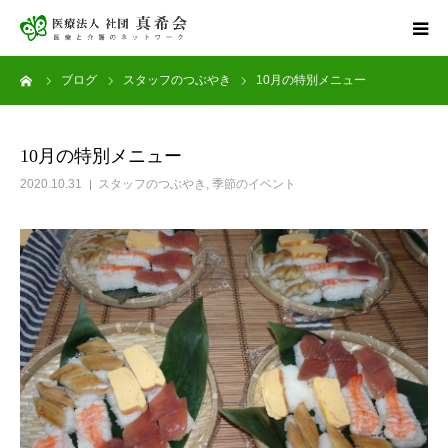
ーム
ブログ
スタッフのつぶやき
10月の特別メニュー
ホーム
サービス案内
10月の特別メニュー
2020.10.31
スタッフのつぶやき
,
季節のイベント
健康診断
アグナス住吉公園
採用情報
お問い合わせ