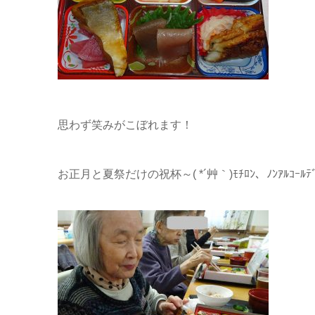
思わず笑みがこぼれます！
お正月と夏祭だけの祝杯～( *´艸｀)ﾓﾁﾛﾝ、ﾉﾝｱﾙｺｰﾙﾃﾞ