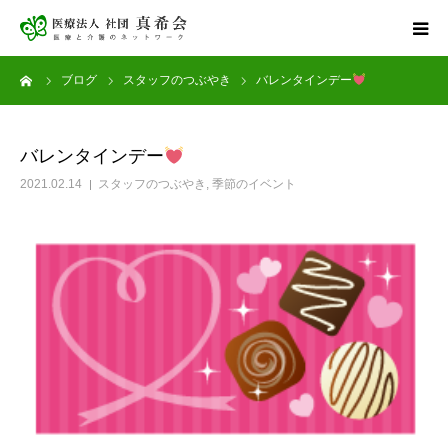
ーム
ブログ
スタッフのつぶやき
バレンタインデー
ホーム
サービス案内
バレンタインデー
2021.02.14
スタッフのつぶやき
,
季節のイベント
健康診断
アグナス住吉公園
採用情報
お問い合わせ