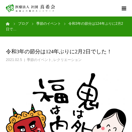
ーム
ブログ
季節のイベント
令和3年の節分は124年ぶりに2月2
ホーム
日で…
サービス案内
令和3年の節分は124年ぶりに2月2日でした！
健康診断
2021.02.5
季節のイベント
,
レクリエーション
アグナス住吉公園
採用情報
お問い合わせ