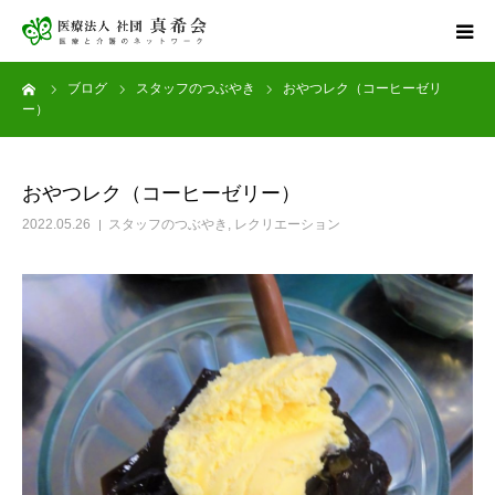
ーム
ブログ
スタッフのつぶやき
おやつレク（コーヒーゼリ
ホーム
ー）
サービス案内
おやつレク（コーヒーゼリー）
健康診断
2022.05.26
スタッフのつぶやき
,
レクリエーション
アグナス住吉公園
採用情報
お問い合わせ