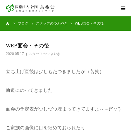
ーム
ブログ
スタッフのつぶやき
WEB面会・その後
ホーム
サービス案内
WEB面会・その後
2020.05.17
スタッフのつぶやき
健康診断
立ち上げ直後は少しもたつきましたが（苦笑）
アグナス住吉公園
軌道にのってきました！
採用情報
お問い合わせ
面会の予定表が少しづつ埋まってきてますよ～～(*’▽’)
ご家族の画像に目を細めておられたり